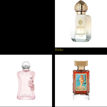
Birke
Cashmeran
Cashmereholz