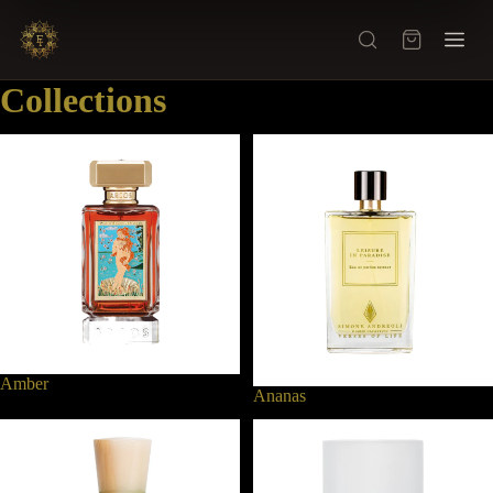
Collections
Amber
Ananas
Amber
Ananas
Apfel
Aquatisch