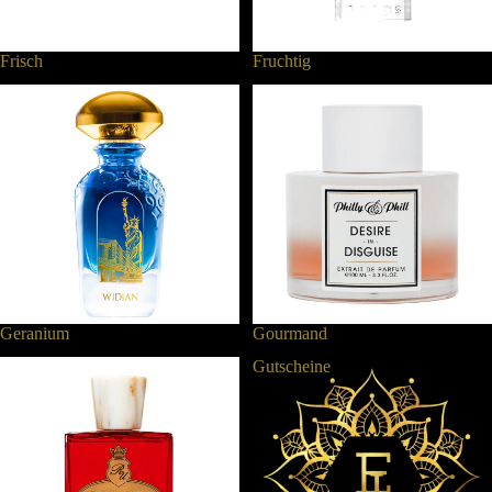
Frisch
Fruchtig
Geranium
Gourmand
Geranium
Gourmand
Guajakholz
Gutscheine