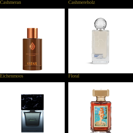
Cashmeran
Cashmereholz
Eichenmoos
Floral
Eichenmoos
Floral
Frisch
Fruchtig